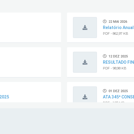
22 MAI 2026
Relatório Anua
PDF - 862,97 KB
12 DEZ 2025
RESULTADO FIN
PDF - 98,98 KB
01 DEZ 2025
2025
ATA 345ª CONS
PDF - 1,97 MB
19 NOV 2025
EDITAL Nº 001/