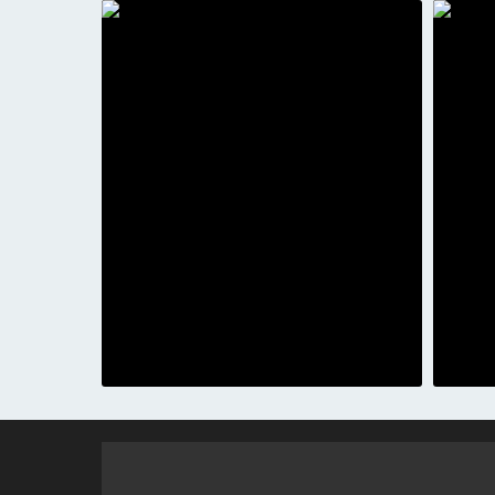
PDF - 133,80 KB
29 SET 2025
CND RECEITA FEDERAL 23-03-2026
PDF - 248,02 KB
22 MAI 2025
Relatório de Gestão Atuarial
PDF - 3,70 MB
24 ABR 2025
Plano de Ação e Capacitação 2025
PDF - 673,54 KB
19 DEZ 2024