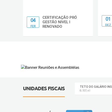
CERTIFICAÇÃO PRÓ
01
S
04
GESTÃO NIVEL I
DEZ
RENOVADO
FER
TETO DO SALÁRIO IN
UNIDADES FISCAIS
8.157,41