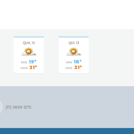
QUA, 12
QUI, 13
19º
18º
MIN
MIN
31º
31º
MAX
MAX
(17) 3839-1275