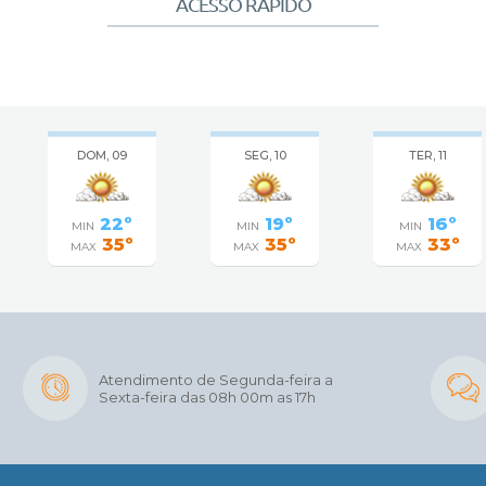
ACESSO RÁPIDO
DOM, 09
SEG, 10
TER, 11
22º
19º
16º
MIN
MIN
MIN
35º
35º
33º
MAX
MAX
MAX
Atendimento de Segunda-feira a
Sexta-feira das 08h 00m as 17h