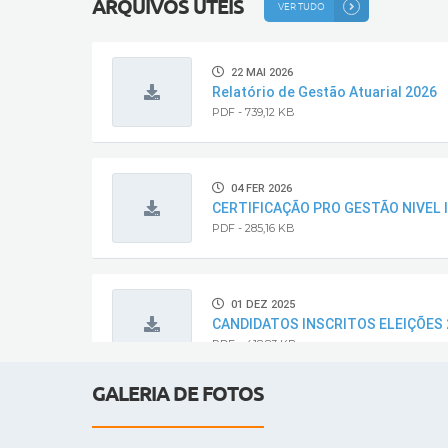
ARQUIVOS ÚTEIS
VER TUDO
22 MAI 2026
Relatório de Gestão Atuarial 2026
PDF - 739,12 KB
04 FER 2026
CERTIFICAÇÃO PRO GESTÃO NIVEL I
PDF - 285,16 KB
01 DEZ 2025
CANDIDATOS INSCRITOS ELEIÇÕES 
PDF - 418,83 KB
GALERIA DE FOTOS
21 NOV 2025
CRF FGTS 20-12-2025