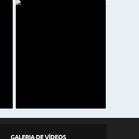
É 13/12/2025
l de Gestão Corporativa-2024
stratégico 2025
GALERIA DE VÍDEOS